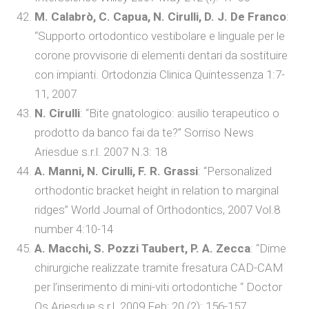
M. Calabrò, C. Capua, N. Cirulli, D. J. De Franco
:
“Supporto ortodontico vestibolare e linguale per le
corone provvisorie di elementi dentari da sostituire
con impianti. Ortodonzia Clinica Quintessenza 1:7-
11, 2007
N. Cirulli
: “Bite gnatologico: ausilio terapeutico o
prodotto da banco fai da te?” Sorriso News
Ariesdue s.r.l. 2007 N.3: 18
A. Manni, N. Cirulli, F. R. Grassi
: “Personalized
orthodontic bracket height in relation to marginal
ridges” World Journal of Orthodontics, 2007 Vol.8
number 4:10-14
A. Macchi, S. Pozzi Taubert, P. A. Zecca
: “Dime
chirurgiche realizzate tramite fresatura CAD-CAM
per l’inserimento di mini-viti ortodontiche “ Doctor
Os Ariesdue s.r.l. 2009 Feb; 20 (2): 156-157