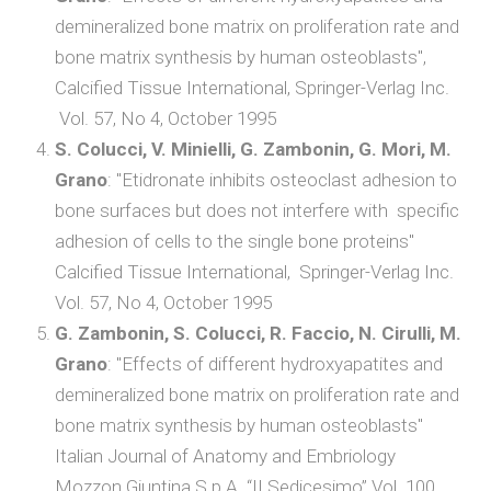
demineralized bone matrix on proliferation rate and
bone matrix synthesis by human osteoblasts",
Calcified Tissue International, Springer-Verlag Inc.
Vol. 57, No 4, October 1995
S. Colucci, V. Minielli, G. Zambonin, G. Mori, M.
Grano
: "Etidronate inhibits osteoclast adhesion to
bone surfaces but does not interfere with specific
adhesion of cells to the single bone proteins"
Calcified Tissue International, Springer-Verlag Inc.
Vol. 57, No 4, October 1995
G. Zambonin, S. Colucci, R. Faccio, N. Cirulli, M.
Grano
: "Effects of different hydroxyapatites and
demineralized bone matrix on proliferation rate and
bone matrix synthesis by human osteoblasts"
Italian Journal of Anatomy and Embriology
Mozzon Giuntina S.p.A. “II Sedicesimo” Vol. 100,