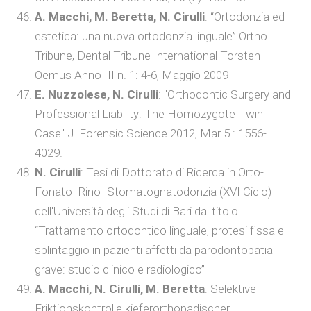
A. Macchi, M. Beretta, N. Cirulli
: “Ortodonzia ed
estetica: una nuova ortodonzia linguale” Ortho
Tribune, Dental Tribune International Torsten
Oemus Anno III n. 1: 4-6, Maggio 2009
E. Nuzzolese, N. Cirulli
: "Orthodontic Surgery and
Professional Liability: The Homozygote Twin
Case" J. Forensic Science 2012, Mar 5 : 1556-
4029.
N. Cirulli
: Tesi di Dottorato di Ricerca in Orto-
Fonato- Rino- Stomatognatodonzia (XVI Ciclo)
dell'Università degli Studi di Bari dal titolo
“Trattamento ortodontico linguale, protesi fissa e
splintaggio in pazienti affetti da parodontopatia
grave: studio clinico e radiologico”
A. Macchi, N. Cirulli, M. Beretta
: Selektive
Friktionskontrolle kieferorthopadischer