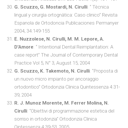
G. Scuzzo, G. Mostardi, N. Cirulli
: “ Tècnica
lingual y cirurgìa ortognàtica: Caso clinico” Revista
Espanola de Ortodoncia Publicaciones Permanyer
2004, 34:149-155
E. Nuzzolese, N. Cirulli, M. M. Lepore, A.
D’Amore
: “ Intentional Dental Reimplantation: A
case report” The Journal of Contemporary Dental
Practice Vol 5, N° 3, August 15, 2004
G. Scuzzo, K. Takemoto, N. Cirulli
: “Proposta di
un nuovo micro impianto per ancoraggio
ortodontico” Ortodonzia Clinica Quintessenza 4:31-
39, 2004
R. J. Munoz Morente, M. Ferrer Molina, N.
Cirulli
: “Obiettivi di programmazione estetica del
sorriso in ortodonzia" Ortodonzia Clinica
Qintessenza 4:39-53, 2005