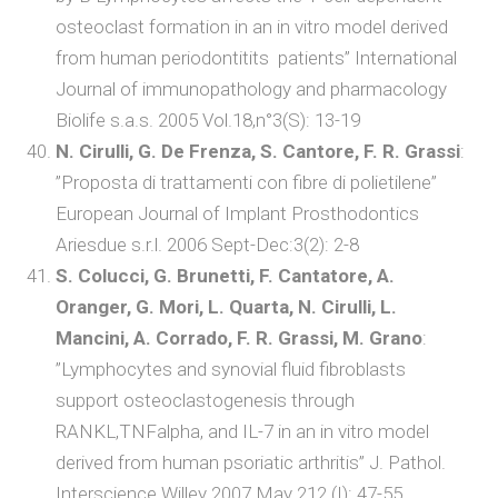
osteoclast formation in an in vitro model derived
from human periodontitits patients” International
Journal of immunopathology and pharmacology
Biolife s.a.s. 2005 Vol.18,n°3(S): 13-19
N. Cirulli, G. De Frenza, S. Cantore, F. R. Grassi
:
”Proposta di trattamenti con fibre di polietilene”
European Journal of Implant Prosthodontics
Ariesdue s.r.l. 2006 Sept-Dec:3(2): 2-8
S. Colucci, G. Brunetti, F. Cantatore, A.
Oranger, G. Mori, L. Quarta, N. Cirulli, L.
Mancini, A. Corrado, F. R. Grassi, M. Grano
:
”Lymphocytes and synovial fluid fibroblasts
support osteoclastogenesis through
RANKL,TNFalpha, and IL-7 in an in vitro model
derived from human psoriatic arthritis” J. Pathol.
Interscience Willey 2007 May 212 (I): 47-55