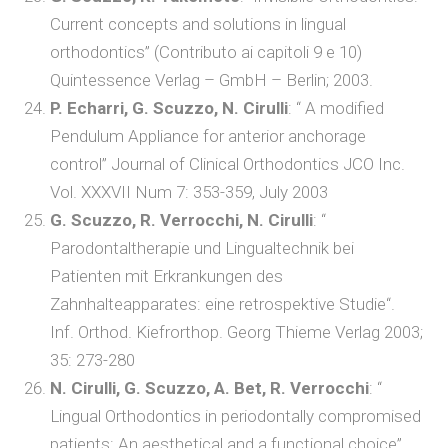
Current concepts and solutions in lingual
orthodontics” (Contributo ai capitoli 9 e 10)
Quintessence Verlag – GmbH – Berlin; 2003.
P. Echarri, G. Scuzzo, N. Cirulli
: “ A modified
Pendulum Appliance for anterior anchorage
control” Journal of Clinical Orthodontics JCO Inc.
Vol. XXXVII Num 7: 353-359, July 2003
G. Scuzzo, R. Verrocchi, N. Cirulli
: “
Parodontaltherapie und Lingualtechnik bei
Patienten mit Erkrankungen des
Zahnhalteapparates: eine retrospektive Studie“.
Inf. Orthod. Kiefrorthop. Georg Thieme Verlag 2003;
35: 273-280
N. Cirulli, G. Scuzzo, A. Bet, R. Verrocchi
: “
Lingual Orthodontics in periodontally compromised
patients: An aesthetical and a functional choice”.