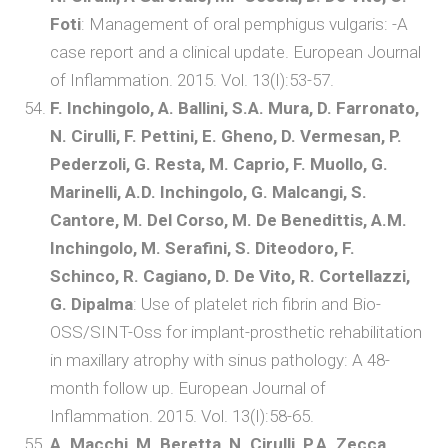
Foti
: Management of oral pemphigus vulgaris: -A
case report and a clinical update. European Journal
of Inflammation. 2015. Vol. 13(I):53-57.
F. Inchingolo, A. Ballini, S.A. Mura, D. Farronato,
N. Cirulli, F. Pettini, E. Gheno, D. Vermesan, P.
Pederzoli, G. Resta, M. Caprio, F. Muollo, G.
Marinelli, A.D. Inchingolo, G. Malcangi, S.
Cantore, M. Del Corso, M. De Benedittis, A.M.
Inchingolo, M. Serafini, S. Diteodoro, F.
Schinco, R. Cagiano, D. De Vito, R. Cortellazzi,
G. Dipalma
: Use of platelet rich fibrin and Bio-
OSS/SINT-Oss for implant-prosthetic rehabilitation
in maxillary atrophy with sinus pathology: A 48-
month follow up. European Journal of
Inflammation. 2015. Vol. 13(I):58-65.
A. Macchi, M. Beretta, N. Cirulli, P.A. Zecca,