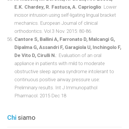
E.K. Chardey, R. Fastuca, A. Caprioglio
: Lower
incisor intrusion using self-ligating lingual bracket
mechanics. European Journal of clinical
orthodontics. Vol.3 Nov. 2015: 80-86.
Cantore S, Ballini A, Farronato D, Malcangi G,
Dipalma G, Assandri F, Garagiola U, Inchingolo F,
De Vito D, Cirulli N.
: Evaluation of an oral
appliance in patients with mild to moderate
obstructive sleep apnea syndrome intolerant to
continuous positive airway pressure use:
Preliminary results. Int J Immunopathol
Pharmacol. 2015 Dec 18
Chi
siamo