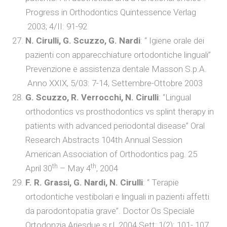
Progress in Orthodontics Quintessence Verlag
2003; 4/II: 91-92
N. Cirulli, G. Scuzzo, G. Nardi
: “ Igiene orale dei
pazienti con apparecchiature ortodontiche linguali”
Prevenzione e assistenza dentale Masson S.p.A.
Anno XXIX, 5/03: 7-14, Settembre-Ottobre 2003
G. Scuzzo, R. Verrocchi, N. Cirulli
: “Lingual
orthodontics vs prosthodontics vs splint therapy in
patients with advanced periodontal disease” Oral
Research Abstracts 104th Annual Session
American Association of Orthodontics pag. 25
th
th
April 30
– May 4
, 2004
F. R. Grassi, G. Nardi, N. Cirulli
: “ Terapie
ortodontiche vestibolari e linguali in pazienti affetti
da parodontopatia grave”. Doctor Os Speciale
Ortodonzia Ariesdue s.r.l. 2004 Sett; 1(2): 101- 107