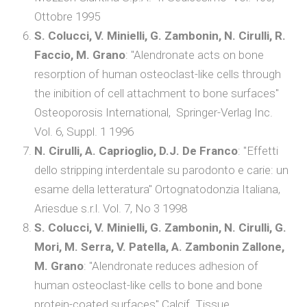
Ottobre 1995
S. Colucci, V. Minielli, G. Zambonin, N. Cirulli, R.
Faccio, M. Grano
: "Alendronate acts on bone
resorption of human osteoclast-like cells through
the inibition of cell attachment to bone surfaces"
Osteoporosis International, Springer-Verlag Inc.
Vol. 6, Suppl. 1 1996
N. Cirulli, A. Caprioglio, D.J. De Franco
: "Effetti
dello stripping interdentale su parodonto e carie: un
esame della letteratura" Ortognatodonzia Italiana,
Ariesdue s.r.l. Vol. 7, No 3 1998
S. Colucci, V. Minielli, G. Zambonin, N. Cirulli, G.
Mori, M. Serra, V. Patella, A. Zambonin Zallone,
M. Grano
: "Alendronate reduces adhesion of
human osteoclast-like cells to bone and bone
protein-coated surfaces" Calcif. Tissue