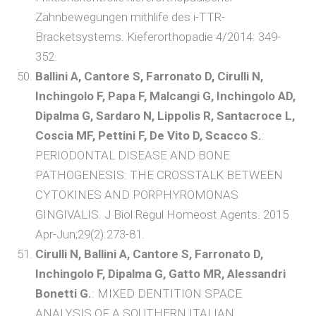
Zahnbewegungen mithlife des i-TTR-
Bracketsystems. Kieferorthopadie 4/2014: 349-
352.
Ballini A, Cantore S, Farronato D, Cirulli N,
Inchingolo F, Papa F, Malcangi G, Inchingolo AD,
Dipalma G, Sardaro N, Lippolis R, Santacroce L,
Coscia MF, Pettini F, De Vito D, Scacco S.
:
PERIODONTAL DISEASE AND BONE
PATHOGENESIS: THE CROSSTALK BETWEEN
CYTOKINES AND PORPHYROMONAS
GINGIVALIS. J Biol Regul Homeost Agents. 2015
Apr-Jun;29(2):273-81.
Cirulli N, Ballini A, Cantore S, Farronato D,
Inchingolo F, Dipalma G, Gatto MR, Alessandri
Bonetti G.
: MIXED DENTITION SPACE
ANALYSIS OF A SOUTHERN ITALIAN