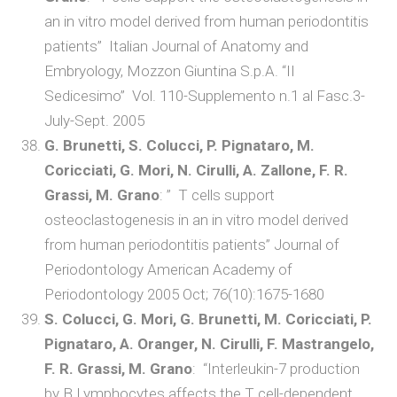
an in vitro model derived from human periodontitis
patients” Italian Journal of Anatomy and
Embryology, Mozzon Giuntina S.p.A. “II
Sedicesimo” Vol. 110-Supplemento n.1 al Fasc.3-
July-Sept. 2005
G. Brunetti, S. Colucci, P. Pignataro, M.
Coricciati, G. Mori, N. Cirulli, A. Zallone, F. R.
Grassi, M. Grano
: ” T cells support
osteoclastogenesis in an in vitro model derived
from human periodontitis patients” Journal of
Periodontology American Academy of
Periodontology 2005 Oct; 76(10):1675-1680
S. Colucci, G. Mori, G. Brunetti, M. Coricciati, P.
Pignataro, A. Oranger, N. Cirulli, F. Mastrangelo,
F. R. Grassi, M. Grano
: “Interleukin-7 production
by B Lymphocytes affects the T cell-dependent