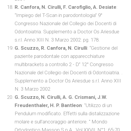
R. Canfora, N. Cirulli, F. Carofiglio, A. Desiate
:
“Impiego del T-Scan in parodontologia” 9°
Congresso Nazionale del Collegio dei Docenti di
Odontoiatria. Supplemento a Doctor Os Ariesdue
s.r.l. Anno XIII N. 3 Marzo 2002: pg. 178.
G. Scuzzo, R. Canfora, N. Cirulli
: “Gestione del
paziente parodontale con apparecchiature
multibrackets a controllo 2 - D” 12° Congresso
Nazionale del Collegio dei Docenti di Odontoiatria. .
Supplemento a Doctor Os Ariesdue s.r.l. Anno XIII
N. 3 Marzo 2002
G. Scuzzo, N. Cirulli, A. G. Crismani, J.W.
Freudenthaler, H. P. Bantleon
: "Utilizzo di un
Pendulum modificato. Effetti sulla distalizzazione
molare e sull'ancoraggio anteriore. " Mondo
Ortodontico Masson S.p.A. Vol XXVII, N°1: 65-70,