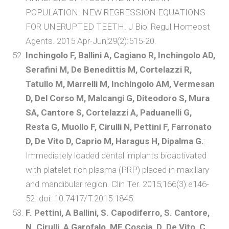
POPULATION: NEW REGRESSION EQUATIONS
FOR UNERUPTED TEETH. J Biol Regul Homeost
Agents. 2015 Apr-Jun;29(2):515-20.
Inchingolo F, Ballini A, Cagiano R, Inchingolo AD,
Serafini M, De Benedittis M, Cortelazzi R,
Tatullo M, Marrelli M, Inchingolo AM, Vermesan
D, Del Corso M, Malcangi G, Diteodoro S, Mura
SA, Cantore S, Cortelazzi A, Paduanelli G,
Resta G, Muollo F, Cirulli N, Pettini F, Farronato
D, De Vito D, Caprio M, Haragus H, Dipalma G.
:
Immediately loaded dental implants bioactivated
with platelet-rich plasma (PRP) placed in maxillary
and mandibular region. Clin Ter. 2015;166(3):e146-
52. doi: 10.7417/T.2015.1845.
F. Pettini, A Ballini, S. Capodiferro, S. Cantore,
N. Cirulli, A Garofalo, MF Coscia, D. De Vito, C.