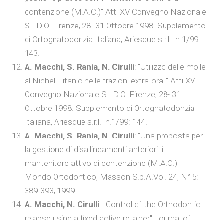
contenzione (M.A.C.)" Atti XV Convegno Nazionale
S.I.D.O. Firenze, 28- 31 Ottobre 1998. Supplemento
di Ortognatodonzia Italiana, Ariesdue s.r.l. n.1/99:
143.
A. Macchi, S. Rania, N. Cirulli
: "Utilizzo delle molle
al Nichel-Titanio nelle trazioni extra-orali" Atti XV
Convegno Nazionale S.I.D.O. Firenze, 28- 31
Ottobre 1998. Supplemento di Ortognatodonzia
Italiana, Ariesdue s.r.l. n.1/99: 144.
A. Macchi, S. Rania, N. Cirulli
: "Una proposta per
la gestione di disallineamenti anteriori: il
mantenitore attivo di contenzione (M.A.C.)"
Mondo Ortodontico, Masson S.p.A.Vol. 24, N° 5:
389-393, 1999.
A. Macchi, N. Cirulli
: "Control of the Orthodontic
relapse using a fixed active retainer" Journal of