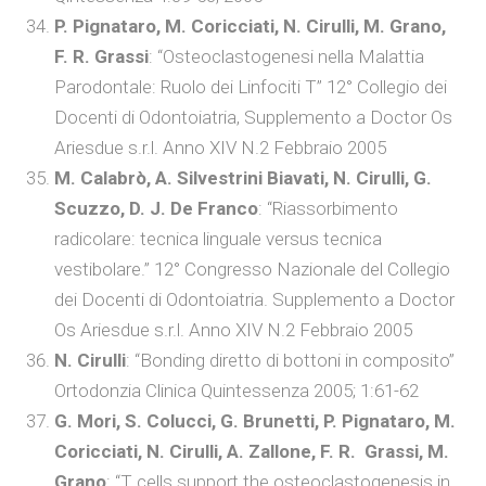
P. Pignataro, M. Coricciati, N. Cirulli, M. Grano,
F. R. Grassi
: “Osteoclastogenesi nella Malattia
Parodontale: Ruolo dei Linfociti T” 12° Collegio dei
Docenti di Odontoiatria, Supplemento a Doctor Os
Ariesdue s.r.l. Anno XIV N.2 Febbraio 2005
M. Calabrò, A. Silvestrini Biavati, N. Cirulli, G.
Scuzzo, D. J. De Franco
: “Riassorbimento
radicolare: tecnica linguale versus tecnica
vestibolare.” 12° Congresso Nazionale del Collegio
dei Docenti di Odontoiatria. Supplemento a Doctor
Os Ariesdue s.r.l. Anno XIV N.2 Febbraio 2005
N. Cirulli
: “Bonding diretto di bottoni in composito”
Ortodonzia Clinica Quintessenza 2005; 1:61-62
G. Mori, S. Colucci, G. Brunetti, P. Pignataro, M.
Coricciati, N. Cirulli, A. Zallone, F. R. Grassi, M.
Grano
: “T cells support the osteoclastogenesis in