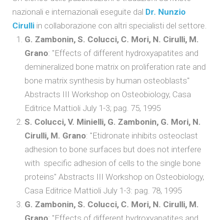
nazionali e internazionali eseguite dal
Dr. Nunzio
Cirulli
in collaborazione con altri specialisti del settore.
G. Zambonin, S. Colucci, C. Mori, N. Cirulli, M.
Grano
: "Effects of different hydroxyapatites and
demineralized bone matrix on proliferation rate and
bone matrix synthesis by human osteoblasts"
Abstracts III Workshop on Osteobiology, Casa
Editrice Mattioli July 1-3; pag. 75, 1995
S. Colucci, V. Minielli, G. Zambonin, G. Mori, N.
Cirulli, M. Grano
: "Etidronate inhibits osteoclast
adhesion to bone surfaces but does not interfere
with specific adhesion of cells to the single bone
proteins" Abstracts III Workshop on Osteobiology,
Casa Editrice Mattioli July 1-3: pag. 78, 1995
G. Zambonin, S. Colucci, C. Mori, N. Cirulli, M.
Grano
: "Effects of different hydroxyapatites and