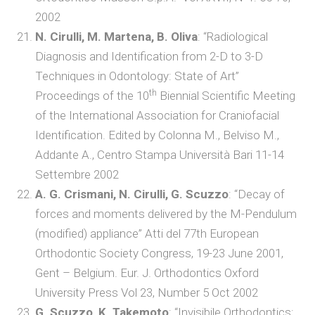
2002
N. Cirulli, M. Martena, B. Oliva
: “Radiological
Diagnosis and Identification from 2-D to 3-D
Techniques in Odontology: State of Art”
th
Proceedings of the 10
Biennial Scientific Meeting
of the International Association for Craniofacial
Identification. Edited by Colonna M., Belviso M.,
Addante A., Centro Stampa Università Bari 11-14
Settembre 2002
A. G. Crismani, N. Cirulli, G. Scuzzo
: “Decay of
forces and moments delivered by the M-Pendulum
(modified) appliance” Atti del 77th European
Orthodontic Society Congress, 19-23 June 2001,
Gent – Belgium. Eur. J. Orthodontics Oxford
University Press Vol 23, Number 5 Oct 2002
G. Scuzzo, K. Takemoto
: “Invisibile Orthodontics: