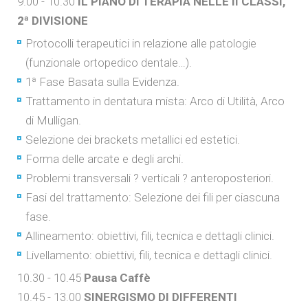
9.00 - 10.30
IL PIANO DI TERAPIA NELLE II CLASSI,
2ª DIVISIONE
Protocolli terapeutici in relazione alle patologie
(funzionale ortopedico dentale…).
1ª Fase Basata sulla Evidenza.
Trattamento in dentatura mista: Arco di Utilità, Arco
di Mulligan.
Selezione dei brackets metallici ed estetici.
Forma delle arcate e degli archi.
Problemi transversali ? verticali ? anteroposteriori.
Fasi del trattamento: Selezione dei fili per ciascuna
fase.
Allineamento: obiettivi, fili, tecnica e dettagli clinici.
Livellamento: obiettivi, fili, tecnica e dettagli clinici.
10.30 - 10.45
Pausa Caffè
10.45 - 13.00
SINERGISMO DI DIFFERENTI