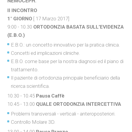
NEMOCEPH.
II INCONTRO
1° GIORNO
[ 17 Marzo 2017]
9.00 - 10.30
ORTODONZIA BASATA SULL’EVIDENZA
(E.B.O.)
E.B.O.: un concetto innovativo per la pratica clinica.
Concetti ed implicazioni cliniche.
E.B.O. come base per la nostra diagnosi ed il piano di
trattamento.
Il paziente di ortodonzia principale beneficiario della
ricerca scientifica.
10.30 - 10.45
Pausa Caffè
10.45 - 13.00
QUALE ORTODONZIA INTERCETTIVA
Problemi transversali - verticali - anteroposteriori.
Controllo Molare 3D.
13.00 - 14.00
Pausa Pranzo